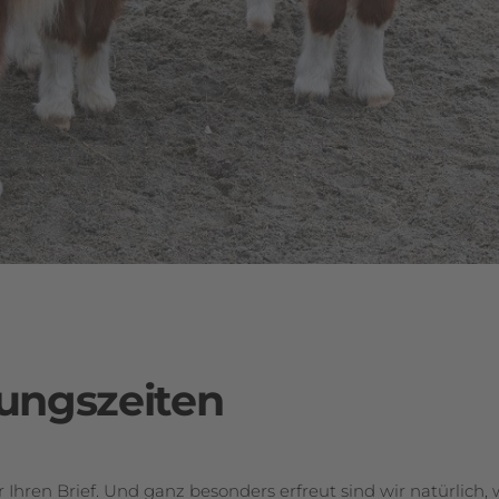
on
ungszeiten
er Ihren Brief. Und ganz besonders erfreut sind wir natürlich