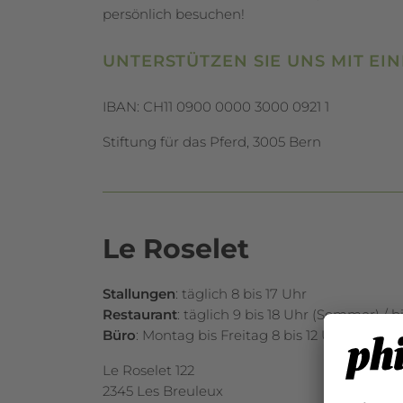
persönlich besuchen!
UNTERSTÜTZEN SIE UNS MIT EIN
IBAN: CH11 0900 0000 3000 0921 1
Stiftung für das Pferd, 3005 Bern
Le Roselet
Stallungen
: täglich 8 bis 17 Uhr
Restaurant
: täglich 9 bis 18 Uhr (Sommer) / b
Büro
: Montag bis Freitag 8 bis 12 Uhr und 13 b
Le Roselet 122
2345 Les Breuleux