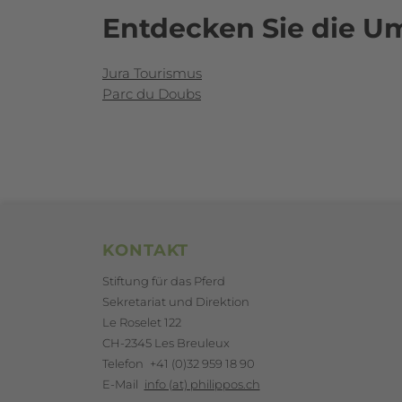
Entdecken Sie die 
Jura Tourismus
Parc du Doubs
Footerbereich
KONTAKT
Stiftung für das Pferd
Sekretariat und Direktion
Le Roselet 122
CH-2345 Les Breuleux
Telefon
+41 (0)32 959 18 90
E-Mail
info (at) philippos.ch