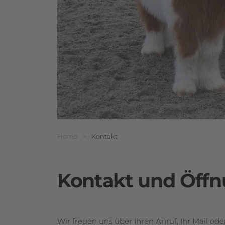
Breadcrumbnavigati
Sie befinden sich hier:
Home
>
Kontakt
Kontakt und Öffn
Wir freuen uns über Ihren Anruf, Ihr Mail od