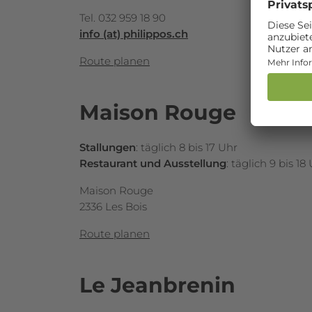
Tel. 032 959 18 90
info (at) philippos.ch
Route planen
Maison Rouge
Stallungen
: täglich 8 bis 17 Uhr
Restaurant und Ausstellung
: täglich 9 bis 1
Maison Rouge
2336 Les Bois
Route planen
Le Jeanbrenin