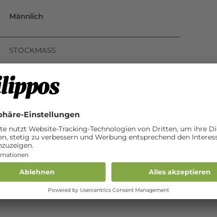
Männlich
STOCKMASS
163 cm
BESONDERE MERKMALE
kleiner weisser Fleck auf der Stirn und den
Nüstern; drei weisse Füsse (ausser hinten
rechts)