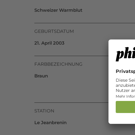
Schweizer Warmblut
GEBURTSDATUM
21. April 2003
FARBBEZEICHNUNG
Braun
STATION
Le Jeanbrenin