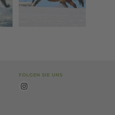
SocialBookmarks
FOLGEN SIE UNS