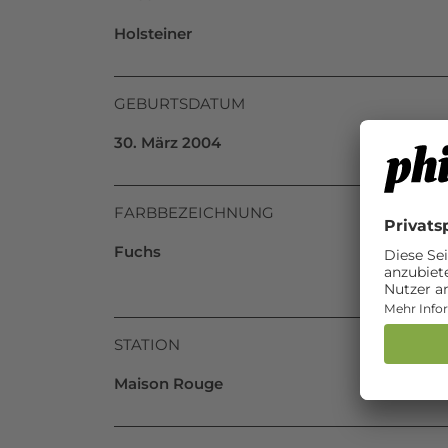
Holsteiner
GEBURTSDATUM
30. März 2004
FARBBEZEICHNUNG
Fuchs
STATION
Maison Rouge