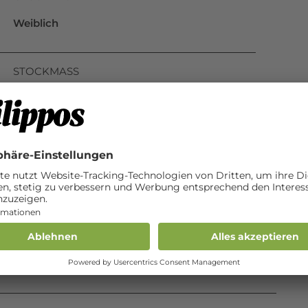
Weiblich
STOCKMASS
168 cm
BESONDERE MERKMALE
weisse, unterbrochene Blesse auf dem
Nasenrücken; beide Vorderfüsse sind weiss