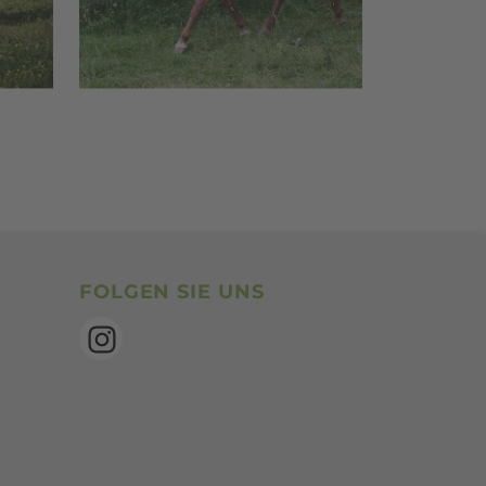
SocialBookmarks
FOLGEN SIE UNS