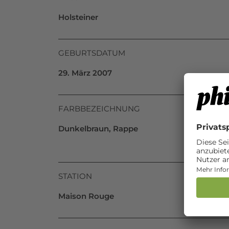
Holsteiner
GEBURTSDATUM
29. März 2007
FARBBEZEICHNUNG
Dunkelbraun, Rappe
STATION
Maison Rouge