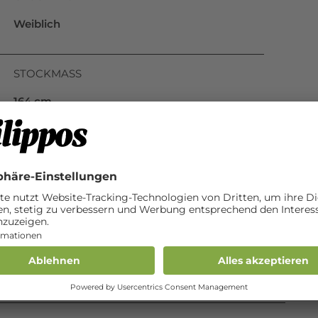
Weiblich
STOCKMASS
164 cm
BESONDERE MERKMALE
scheint eher schwarz als dunkelbraun; grosse,
weisse Blesse; zwei weisse Füsse links