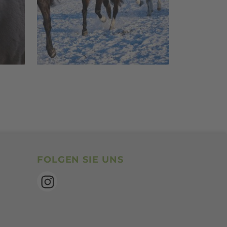
SocialBookmarks
FOLGEN SIE UNS