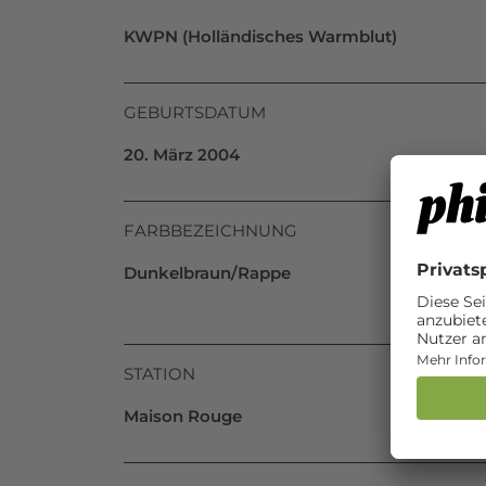
KWPN (Holländisches Warmblut)
GEBURTSDATUM
20. März 2004
FARBBEZEICHNUNG
Dunkelbraun/Rappe
STATION
Maison Rouge