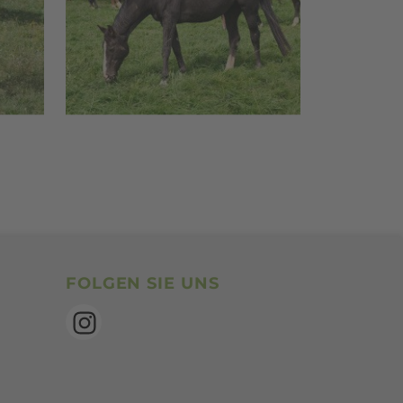
SocialBookmarks
FOLGEN SIE UNS