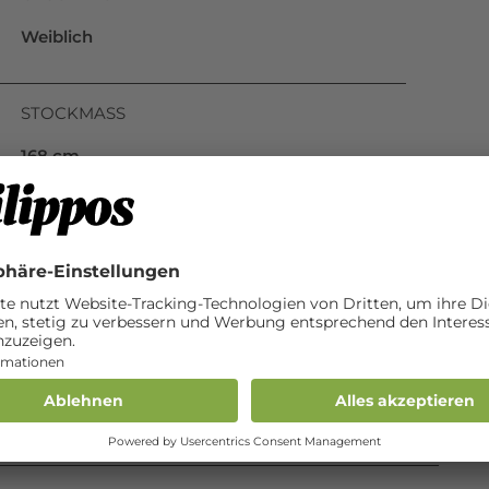
Weiblich
STOCKMASS
168 cm
BESONDERE MERKMALE
lange Blesse bis zu den Nüstern; drei weisse
Füsse (ausser hinten rechts)