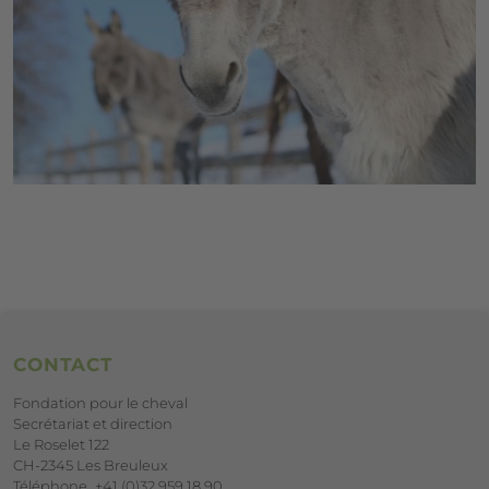
Footer
CONTACT
Fondation pour le cheval
Secrétariat et direction
Le Roselet 122
CH-2345 Les Breuleux
Téléphone
+41 (0)32 959 18 90