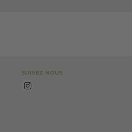
Social bookmarks
SUIVEZ-NOUS