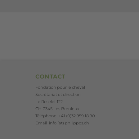
Footer
CONTACT
Fondation pour le cheval
Secrétariat et direction
Le Roselet 122
CH-2345 Les Breuleux
Téléphone
+41 (0)32 959 18 90
Email
info (at) philippos.ch