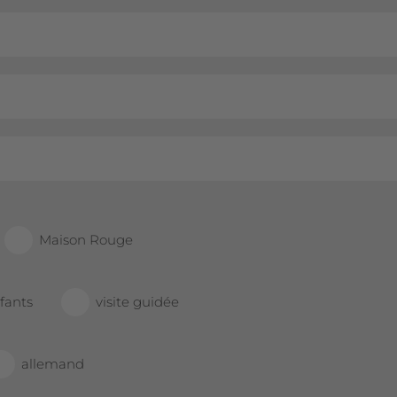
Maison Rouge
fants
visite guidée
allemand