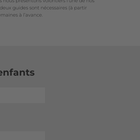
s nous présentons volontiers l’une de nos
i deux guides sont nécessaires (à partir
emaines à l’avance.
enfants