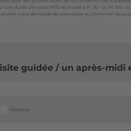
dées pour des groupes allant de 15 à 45 personnes auxquelle
our une durée d’environ 1h00 se monte à Fr. 50.- ou Fr. 100.- s
e parvenir votre demande de réservation au minimum deux s
ite guidée / un après-midi 
Monsieur