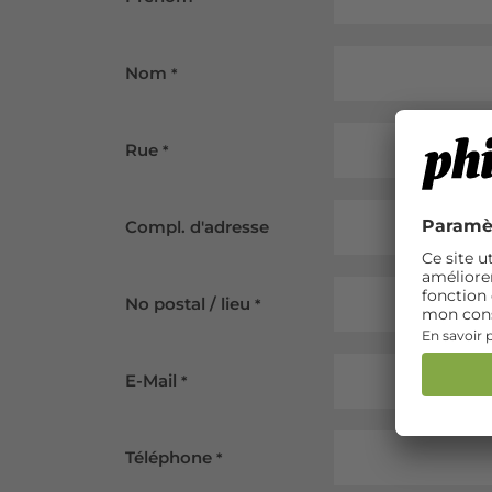
Nom
*
Rue
*
Compl. d'adresse
No postal / lieu
*
E-Mail
*
Téléphone
*