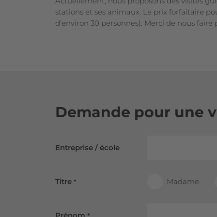
Actuellement, nous proposons des visites gui
stations et ses animaux. Le prix forfaitaire p
d'environ 30 personnes). Merci de nous fair
Demande pour une vis
Entreprise / école
Titre
Madame
*
Prénom
*