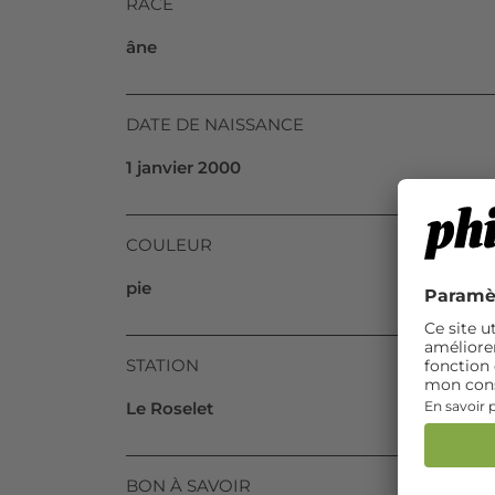
RACE
âne
DATE DE NAISSANCE
1 janvier 2000
COULEUR
pie
STATION
Le Roselet
BON À SAVOIR